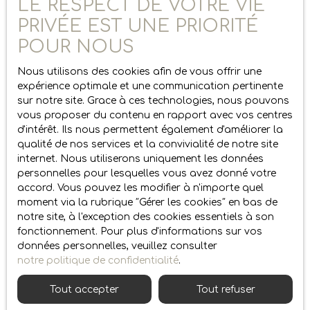
LE RESPECT DE VOTRE VIE
PRIVÉE EST UNE PRIORITÉ
POUR NOUS
Nous utilisons des cookies afin de vous offrir une
expérience optimale et une communication pertinente
sur notre site. Grace à ces technologies, nous pouvons
Mettre en avant les atouts du
vous proposer du contenu en rapport avec vos centres
d'intérêt. Ils nous permettent également d'améliorer la
logement
qualité de nos services et la convivialité de notre site
internet. Nous utiliserons uniquement les données
personnelles pour lesquelles vous avez donné votre
accord. Vous pouvez les modifier à n'importe quel
moment via la rubrique ″Gérer les cookies″ en bas de
notre site, à l'exception des cookies essentiels à son
Agrandir la surface habitable
fonctionnement. Pour plus d'informations sur vos
du bien
données personnelles, veuillez consulter
notre politique de confidentialité
.
Tout accepter
Tout refuser
Une méthode efficace pour
accroître la valeur de
votre propriété
consiste à
augmenter sa surface