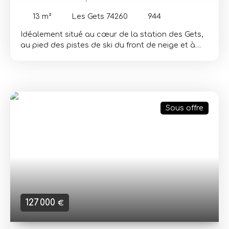
Gets
13
m²
Les Gets 74260
944
Idéalement situé au cœur de la station des Gets,
au pied des pistes de ski du front de neige et à
proximité immédiate des commerces, bénéficiez
du confort d'un stationnement privatif en
souterrain dans une copropriété récente.
Propriétaire d'un chalet sur les hauteurs de la
station des Gets ou d'un appartement en centre
Sous offre
village ? Solutionnez votre problème de
stationnement définitivement !
127 000
€