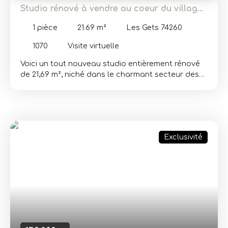
Studio rénové à vendre au coeur du village
des Gets
1
pièce
21.69
m²
Les Gets 74260
1070
Visite virtuelle
Voici un tout nouveau studio entièrement rénové
de 21,69 m², niché dans le charmant secteur des
Metrallins, proche de toutes les commodités et du
centre du village des Gets. Parfait pour un jeune
couple à la recherche de leur premier
investissement ou pour un investissement locatif
rentable. Ce bien rare combine confort, modernité
Exclusivité
et emplacement privilégié. Dans une copropriété
construite en 1973, cet appartement vous offre
une très jolie vue sur les montagnes
environnantes. Il se compose d'une entrée avec
placard, d'une cuisine ouverte entièrement
équipée, d'un coin salon et d'un large balcon
idéalement exposé sud-ouest. La salle de douche
dispose d'une douche, de toilettes et d'une
machine à laver. Les rénovations récentes et le