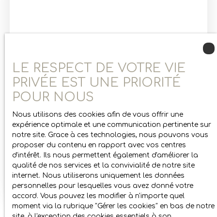
magnifique vue sur les montagnes environnantes.
Côté pratique, l'appartement comprend un
garage privatif fermé, un casier à skis ainsi qu'une
cave. Après quelques travaux de modernisation,
ce studio + coin nuit permettra un revenu locatif
non négligeable. Informations complémentaires
LE RESPECT DE VOTRE VIE
et visites sur demande.
PRIVÉE EST UNE PRIORITÉ
229 000
€
POUR NOUS
Nous utilisons des cookies afin de vous offrir une
T2 rénové au pied des pistes de ski des Gets
expérience optimale et une communication pertinente sur
notre site. Grace à ces technologies, nous pouvons vous
2
pièces
36.36
m²
Les Gets 74260
proposer du contenu en rapport avec vos centres
d'intérêt. Ils nous permettent également d'améliorer la
986
qualité de nos services et la convivialité de notre site
Charmant appartement type 2 pièces situé au
internet. Nous utiliserons uniquement les données
pied des pistes de ski des Chavannes, à proximité
personnelles pour lesquelles vous avez donné votre
immédiate du front de neige des Gets. Vous
accord. Vous pouvez les modifier à n'importe quel
apprécierez la proximité des commerces et de la
moment via la rubrique ″Gérer les cookies″ en bas de notre
base de loisirs de ce logement vendu meublé de
site, à l'exception des cookies essentiels à son