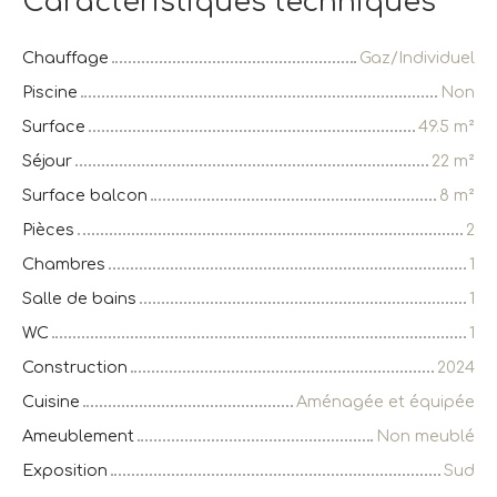
Caractéristiques techniques
Chauffage
Gaz/Individuel
Piscine
Non
Surface
49.5
m²
Séjour
22
m²
Surface balcon
8
m²
Pièces
2
Chambres
1
Salle de bains
1
WC
1
Construction
2024
Cuisine
Aménagée et équipée
Ameublement
Non meublé
Exposition
Sud