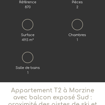
Référence
Pièces
870
2
Surface
Chambres
49.5
m²
1
Salle de bains
1
Appartement T2 à Morzine
avec balcon exposé Sud :
proximité des pistes de ski et