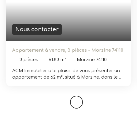
Nous contacter
Appartement à vendre, 3 pièces - Morzine 74110
3
pièces
61.83
m²
Morzine 74110
ACM Immobilier a le plaisir de vous présenter un
appartement de 62 m², situé à Morzine, dans le
petit programme Le Domaine de l’Ardoise,
disposant de seulement 8 appartements. Ne
manquez pas ce logement comprenant 2
chambres, une salle de douche, des toilettes
indépendantes et un cellier. Le séjour/cuisine, très
bien conçu, offre un espace convivial qui s'ouvre
sur un balcon de 11,52 m², baigné de soleil grâce à
son exposition sud. L'appartement est livré avec
une cave et un casier à skis. La copropriété