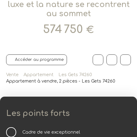
luxe et la nature se recontrent
au sommet
574 750
€
Accéder au programme
Vente
Appartement
Les Gets 74260
Appartement à vendre, 2 pièces - Les Gets 74260
Les points forts
Cadre de vie exceptionnel