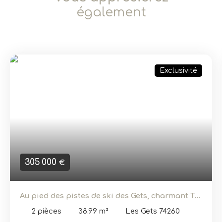
également
Exclusivité
305 000
€
Au pied des pistes de ski des Gets, charmant T2
à vendre
2
pièces
38.99
m²
Les Gets 74260