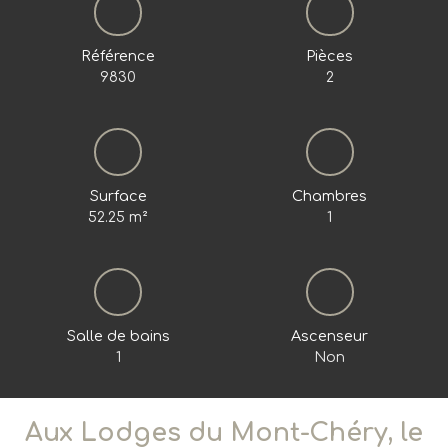
Référence
Pièces
9830
2
Surface
Chambres
52.25
m²
1
Salle de bains
Ascenseur
1
Non
Aux Lodges du Mont-Chéry, le