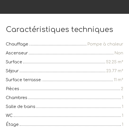
Caractéristiques techniques
Chauffage
Pompe à chaleur
Ascenseur
Non
Surface
52.25
m²
Séjour
23.77
m²
Surface terrasse
11
m²
Pièces
2
Chambres
1
Salle de bains
1
WC
1
Étage
1