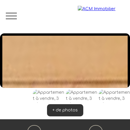
Menu
FR
Estimation
+ de photos