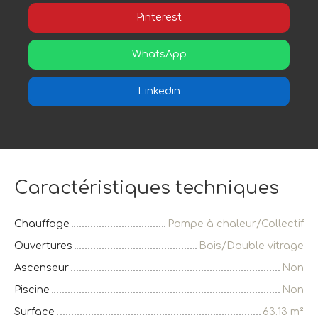
Pinterest
WhatsApp
Linkedin
Caractéristiques techniques
Chauffage
Pompe à chaleur/Collectif
Ouvertures
Bois/Double vitrage
Ascenseur
Non
Piscine
Non
Surface
63.13
m²