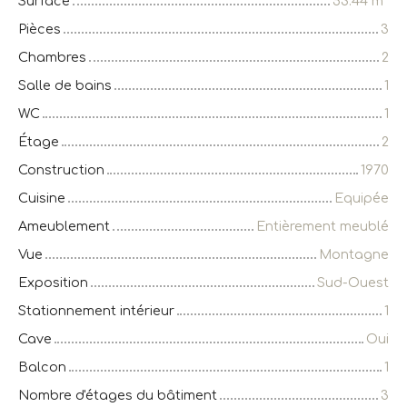
Surface
53.44
m²
Pièces
3
Chambres
2
Salle de bains
1
WC
1
Étage
2
Construction
1970
Cuisine
Equipée
Ameublement
Entièrement meublé
Vue
Montagne
Exposition
Sud-Ouest
Stationnement intérieur
1
Cave
Oui
Balcon
1
Nombre d'étages du bâtiment
3