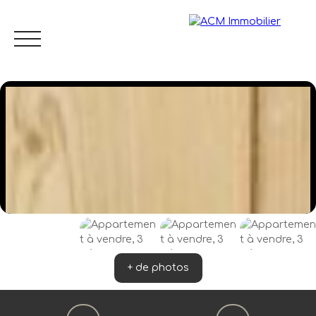
Menu
FR
Estimation
+ de photos