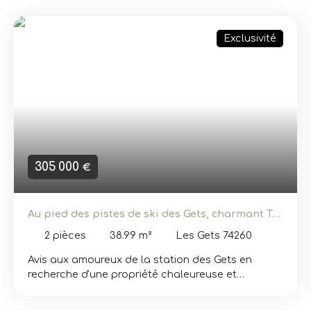
Exclusivité
305 000
€
Au pied des pistes de ski des Gets, charmant T2
à vendre
2
pièces
38.99
m²
Les Gets 74260
Avis aux amoureux de la station des Gets en
recherche d'une propriété chaleureuse et
fonctionnelle, dans un environnement confidentiel
et apaisant. Ce charmant appartement 2 pièces