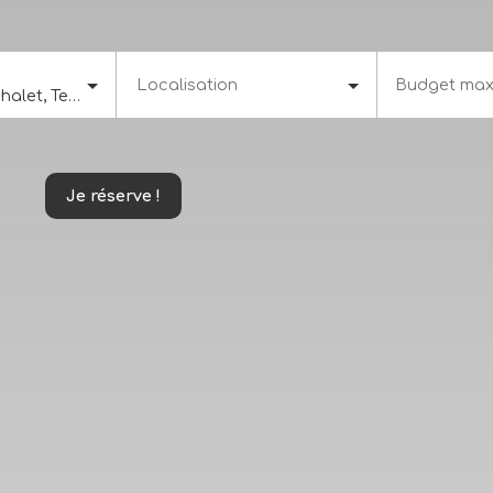
Localisation
Budget max
Appartement, Chalet, Terrain, Stationnement, Maison Mitoyenne 1 côté
s
Je réserve !