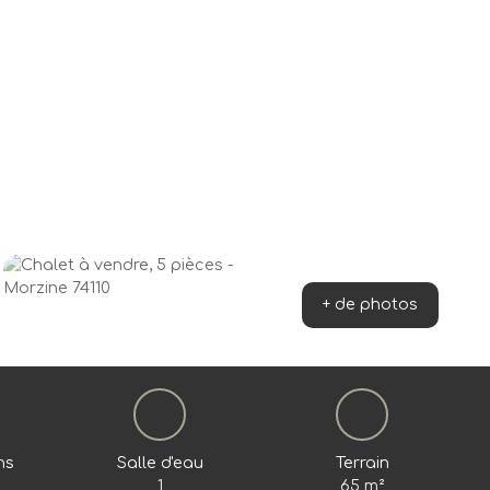
+ de photos
ns
Salle d'eau
Terrain
1
65
m²