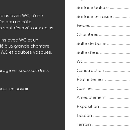
Surface balcon
bains avec W.C, d’une
Surface terrasse
née pou un côté
Pièces
s sont réservés aux coins
Chambres
ins avec W.C et un
Salle de bains
dié à la grande chambre
, W.C et doubles vasques,
Salle d'eau
WC
 garage en sous-sol dans
Construction
État intérieur
Cuisine
pour en savoir
Ameublement
Exposition
Balcon
Terrain