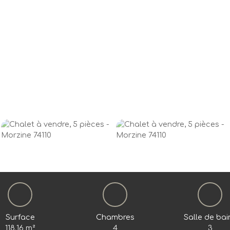
Surface
Chambres
Salle de bai
118.16
m²
4
3