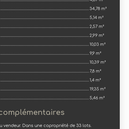
34,78 m²
5,14 m²
2,57 m²
2,99 m²
10,03 m²
9,9 m²
10,39 m²
7,8 m²
1,4 m²
19,35 m²
5,46 m²
 complémentaires
u vendeur. Dans une copropriété de 33 lots.