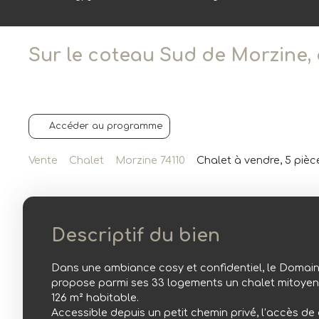
Sur le coteau Sud de Morzine, c
Accéder au programme
Vente
Chalet
Morzine 74110
Chalet à vendre, 5 pièc
Descriptif du bien
Dans une ambiance cosy et confidentiel, le Domain
propose parmi ses 33 logements un chalet mitoyen d
126 m² habitable.
Accessible depuis un petit chemin privé, l’accès de 