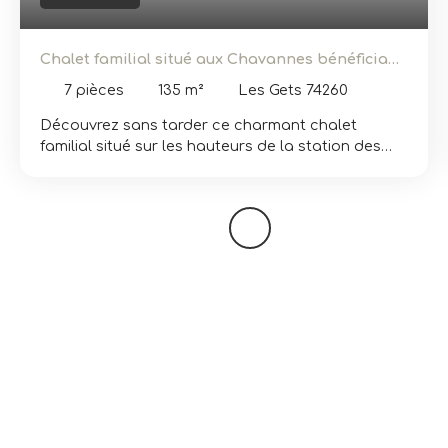
Chalet familial situé aux Chavannes bénéficiant
d'une très belle vue
7
pièces
135
m²
Les Gets 74260
Découvrez sans tarder ce charmant chalet
familial situé sur les hauteurs de la station des
Gets. A proximité des pistes et d'un arrêt navette,
vous apprécierez l'emplacement et le calme de
cette propriété ainsi que la vue depuis sa
terrasse. Idéal pour accueillir famille et amis, le
chalet dispose de 6 chambres, d’un coin TV, trois
salles de bains et un grand jardin bien ensoleillé
et sans vis-à-vis. La pièce de vie est lumineuse et
comprend une cuisine ouverte, un coin repas et un
séjour avec poêle à bois, indispensable pour les
soirées d'hiver ! Côté pratique, vous pourrez
stocker véhicules, skis, VTT et autres matériels
dans les deux garages. Véritable petit coin de
paradis, ce chalet n'attend plus que vous. Plus de
détails et visite sur demande