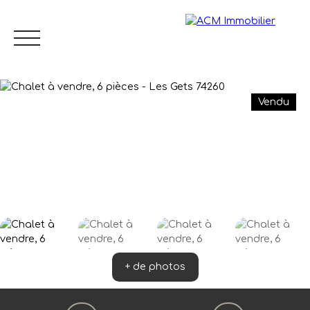
Vendu
Menu
FR
Estimation
+ de photos