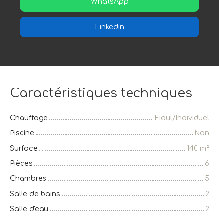
WhatsApp
Linkedin
Caractéristiques techniques
Chauffage
Fioul/Individuel
Piscine
Non
Surface
140
m²
Pièces
6
Chambres
5
Salle de bains
2
Salle d'eau
2