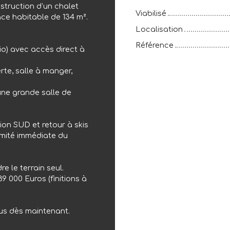
struction d’un chalet
Viabilisé
ace habitable de 134 m².
Localisation
Référence
io) avec accès direct à
rte, salle à manger,
 une grande salle de
ion SUD et retour à skis
ximité immédiate du
e le terrain seul.
89 000 Euros (finitions à
us dès maintenant.