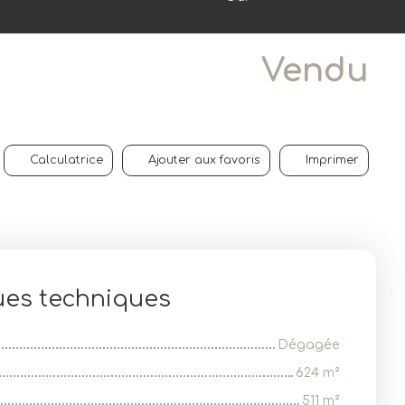
Vendu
Calculatrice
Ajouter aux favoris
Imprimer
ues techniques
Dégagée
624
m²
511
m²