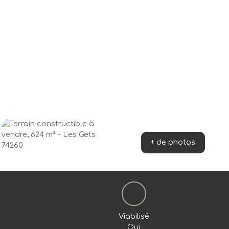
+ de photos
Viabilisé
Oui