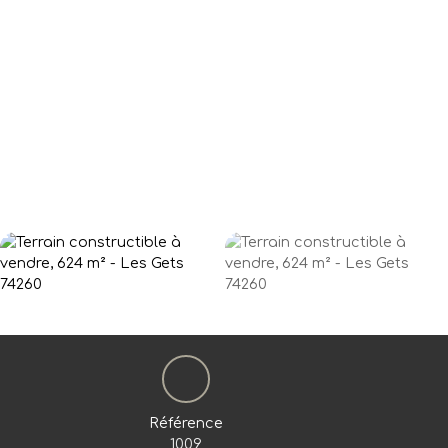
Référence
1009