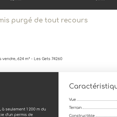
mis purgé de tout recours
à vendre, 624 m² - Les Gets 74260
Caractéristiq
Vue
Terrain
, à seulement 1 200 m du
cie d'un permis de
Constructible