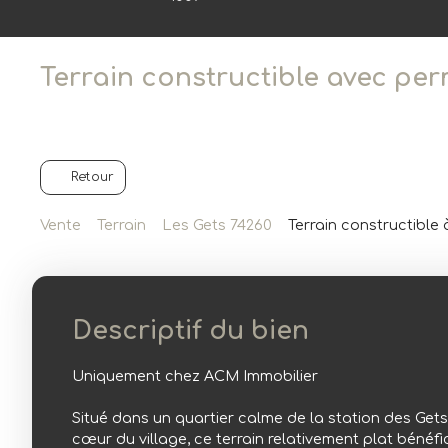
Terrain constructible avec per
Retour
Vente
Terrain
Les Gets 74260
Terrain constructible 
Descriptif du bien
Uniquement chez ACM Immobilier
Situé dans un quartier calme de la station des Gets
cœur du village, ce terrain relativement plat bénéfi