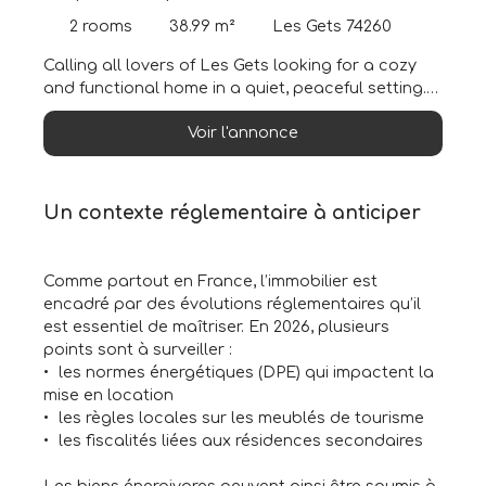
charmant T2 à vendre
2
rooms
38.99
m²
Les Gets 74260
Calling all lovers of Les Gets looking for a cozy
and functional home in a quiet, peaceful setting.
This charming 2-room apartment is sure to catch
Voir l'annonce
your eye with its spacious layout and prime
location at the foot of the ski slopes, right next to
a shuttle stop, and just 700 meters from the resort
center and the summer recreation center. The
Un contexte réglementaire à anticiper
apartment features a recently renovated, fully
equipped kitchen; a living area with a dining and
sitting area opening onto an east-facing terrace
Comme partout en France, l’immobilier est
—perfect for sunny, unobstructed breakfasts; a
encadré par des évolutions réglementaires qu’il
pleasant bathroom; and a spacious bedroom.
est essentiel de maîtriser. En 2026, plusieurs
The property also includes a ski locker and a
points sont à surveiller :
storage room. For parking, a private outdoor
les normes énergétiques (DPE) qui impactent la
parking space at the residence is available for
mise en location
your vehicle. Additional information and viewings
les règles locales sur les meublés de tourisme
available upon request.
les fiscalités liées aux résidences secondaires
Les biens énergivores peuvent ainsi être soumis à