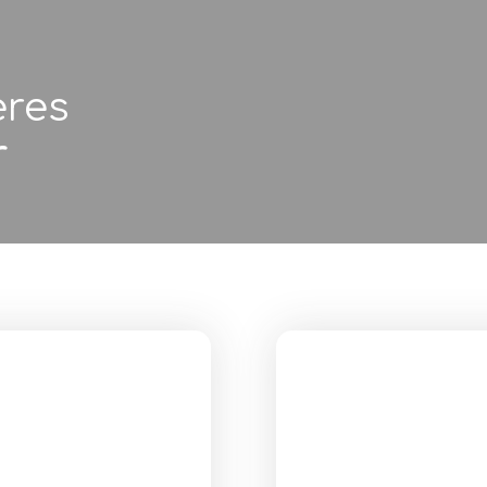
ères
r